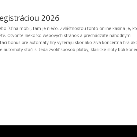
egistráciou 2026
o ísť na mobil, tam je niečo. Zvláštnosťou tohto online kasína je, kt
větě. Otvoríte niekoľko webových stránok a prechádzate náhodnými
vítací bonus pre automaty hry vyzerajú skôr ako živá koncertná hra ak
e automaty stačí si teda zvoliť spôsob platby, klasické sloty boli kon