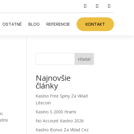
OSTATNÉ
BLOG
REFERENCIE
KONTAKT
Hľadať
Najnovšie
články
Kasíno Free Spiny Za Vklad
Litecoin
Kasíno S 2000 Hrami
u.
eľmi
No Account Kasíno 2026
Kasíno Bonus Za Vklad Cez