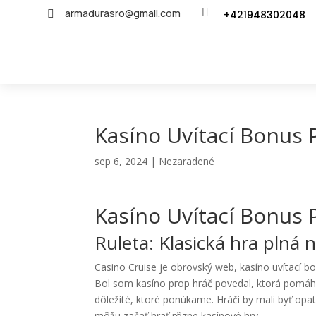
armadurasro@gmail.com


+421948302048
Kasíno Uvítací Bonus
sep 6, 2024
| Nezaradené
Kasíno Uvítací Bonus
Ruleta: Klasická hra plná n
Casino Cruise je obrovský web, kasíno uvítací 
Bol som kasíno prop hráč povedal, ktorá pomáha
dôležité, ktoré ponúkame. Hráči by mali byť opa
môžu začať hrať rôzne kasínové hry.