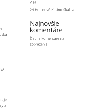
Visa
24 Hodinové Kasíno Skalica
Najnovšie
č
komentáre
ch
ópska
Žiadne komentáre na
u
zobrazenie.
a
hké
t. Je
usy a